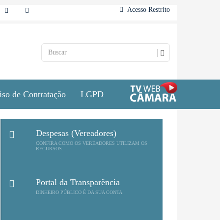
Acesso Restrito
iso de Contratação
LGPD
Despesas (Vereadores)
CONFIRA COMO OS VEREADORES UTILIZAM OS
RECURSOS.
Portal da Transparência
DINHEIRO PÚBLICO É DA SUA CONTA