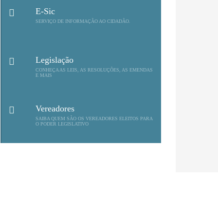
E-Sic
SERVIÇO DE INFORMAÇÃO AO CIDADÃO.
Legislação
CONHEÇA AS LEIS, AS RESOLUÇÕES, AS EMENDAS
E MAIS
Vereadores
SAIBA QUEM SÃO OS VEREADORES ELEITOS PARA
O PODER LEGISLATIVO