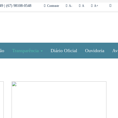
9 | (67) 98108-0548
Contraste
A-
A
A+
ção
Transparência
Diário Oficial
Ouvidoria
Av